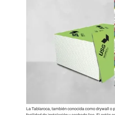
La Tablaroca, también conocida como drywall o pa
facilidad de instalación y acabado liso. Si está