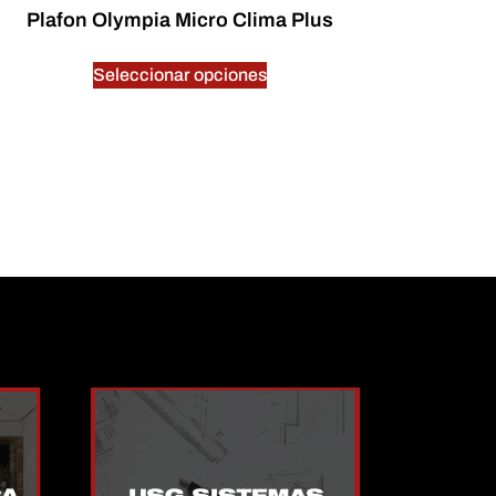
Plafon Olympia Micro Clima Plus
$
0.00
Seleccionar opciones