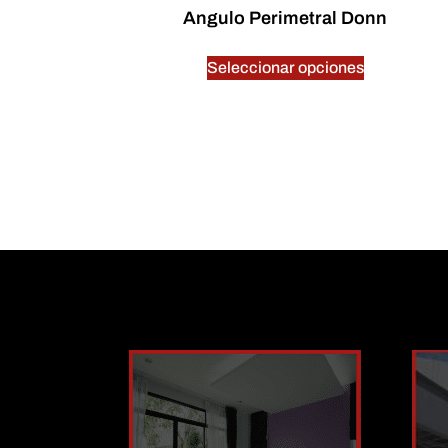
Angulo Perimetral Donn
$
0.00
Seleccionar opciones