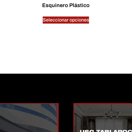
Esquinero Plástico
$
0.00
Seleccionar opciones