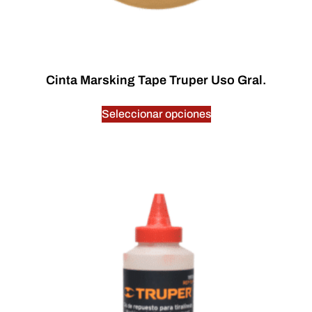
Cinta Marsking Tape Truper Uso Gral.
$
0.00
Seleccionar opciones