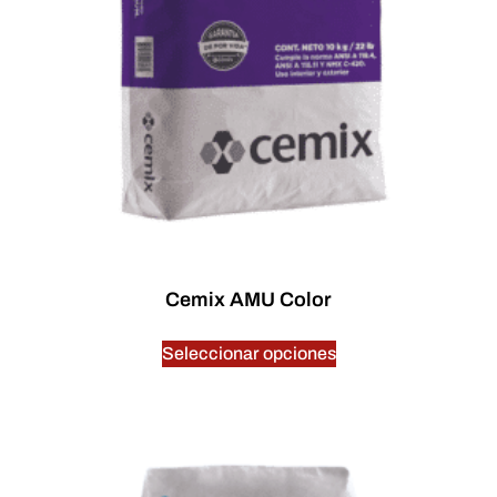
Cemix AMU Color
$
0.00
Seleccionar opciones