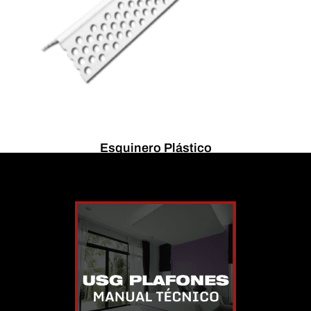
Esquinero Plástico
$
0.00
Seleccionar opciones