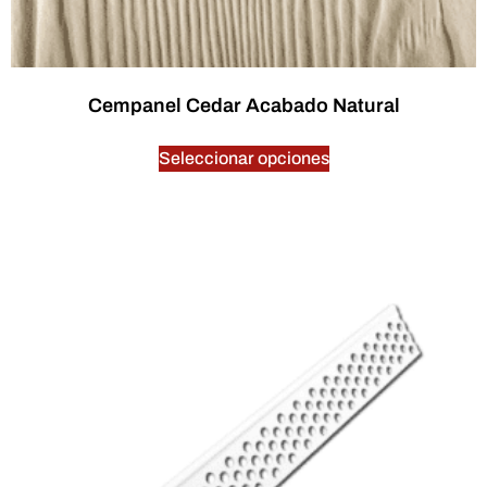
Cempanel Cedar Acabado Natural
$
0.00
Seleccionar opciones