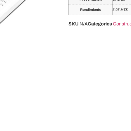
Rendimiento
3.05 MTS
SKU
N/A
Categories
Construc