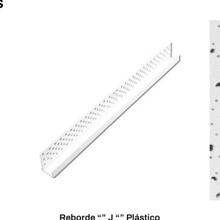
s
Reborde “” J “” Plástico