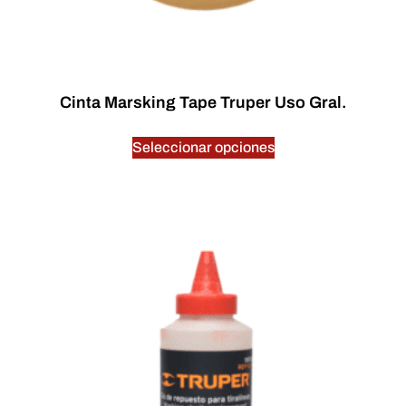
Cinta Marsking Tape Truper Uso Gral.
$
0.00
Seleccionar opciones