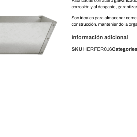
Fabricadas con acero galvanizado d
corrosión y al desgaste, garantizan
Son ideales para almacenar cemen
construcción, manteniendo la organ
Información adicional
SKU
HERFER016
Categorie