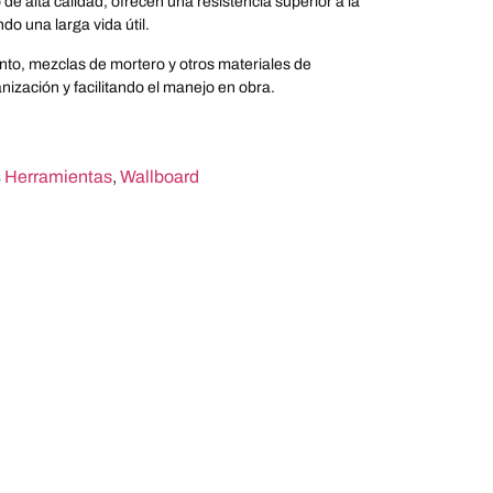
e alta calidad, ofrecen una resistencia superior a la
do una larga vida útil.
to, mezclas de mortero y otros materiales de
ización y facilitando el manejo en obra.
s
Herramientas
,
Wallboard