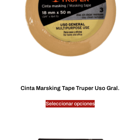
Cinta Marsking Tape Truper Uso Gral.
$
0.00
Seleccionar opciones