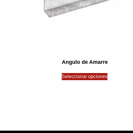
Angulo de Amarre
$
0.00
Seleccionar opciones