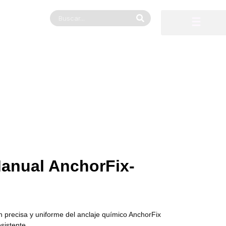
Manual AnchorFix-
ón precisa y uniforme del anclaje químico AnchorFix
sistente.