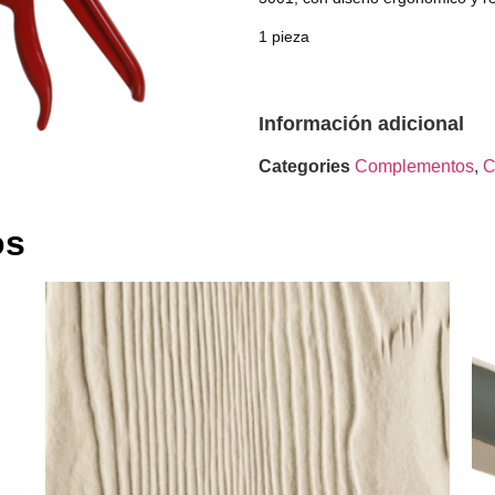
1 pieza
Información adicional
Categories
Complementos
,
C
os