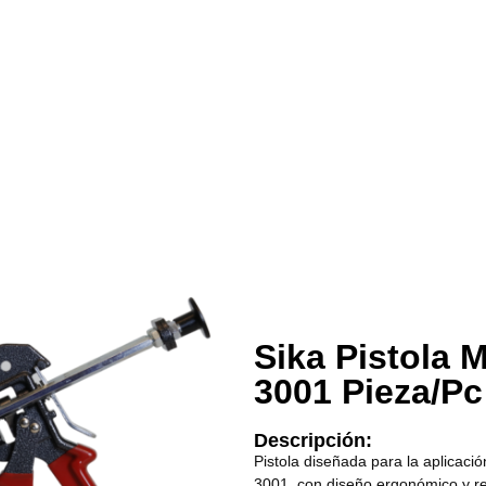
Sika Pistola 
3001 Pieza/Pc
Descripción:
Pistola diseñada para la aplicaci
3001, con diseño ergonómico y re