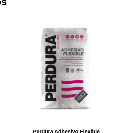
os
Perdura Adhesivo Flexible