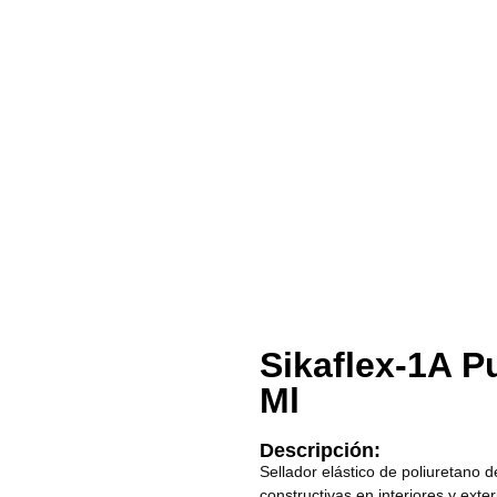
Sikaflex-1A P
Ml
Descripción:
Sellador elástico de poliuretano 
constructivas en interiores y exter