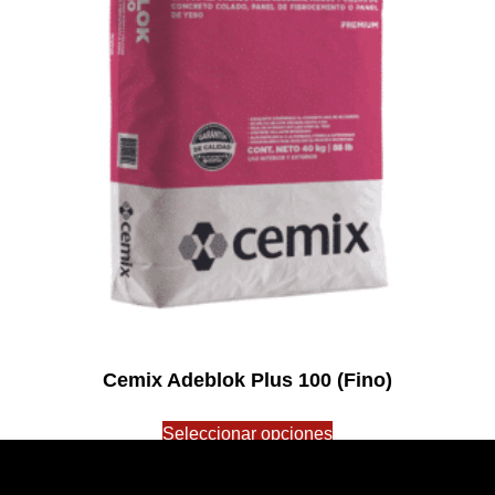
Cemix Adeblok Plus 100 (Fino)
$
0.00
Seleccionar opciones