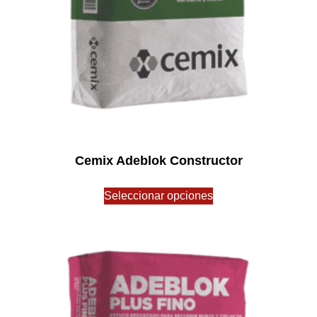
Cemix Adeblok Constructor
$
0.00
Seleccionar opciones