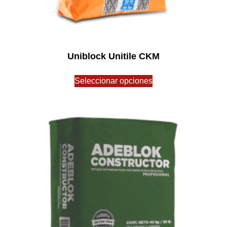
Uniblock Unitile CKM
$
0.00
Seleccionar opciones