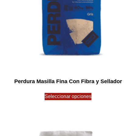
Perdura Masilla Fina Con Fibra y Sellador
$
0.00
Seleccionar opciones