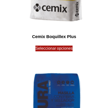
Cemix Boquillex Plus
$
0.00
Seleccionar opciones