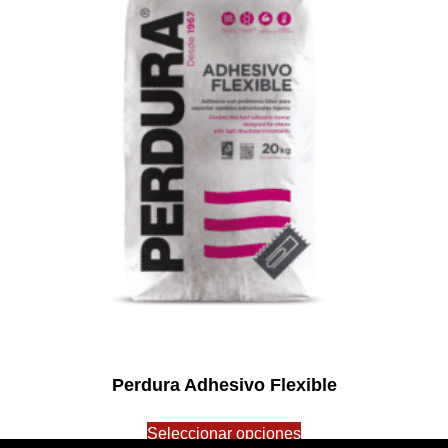
Perdura Adhesivo Flexible
$
0.00
Seleccionar opciones